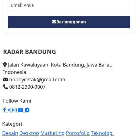
Berlangganan
RADAR BANDUNG
Jalan Kawaluyaan, Kota Bandung, Jawa Barat,
Indonesia
hobbycetak@gmail.com
0812-2300-9007
Follow Kami
Kategori
Desain
Desktop
Marketing
Portofolio
Teknologi