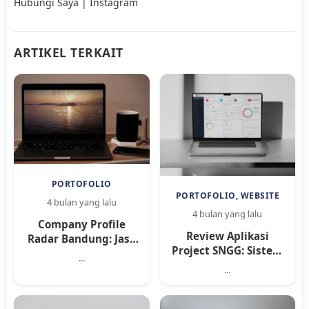
Hubungi Saya | Instagram
ARTIKEL TERKAIT
PORTOFOLIO
PORTOFOLIO, WEBSITE
4 bulan yang lalu
4 bulan yang lalu
Company Profile
Review Aplikasi
Radar Bandung: Jasa
Project SNGG: Sistem
Pembuatan Website,
...
Manajemen Proyek
Aplikasi, dan Solusi
...
dan CRM untuk
Digital untuk Bisnis
Efisiensi Operasional
Modern
Bisnis