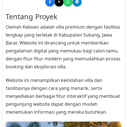
Tentang Proyek
Oemah Keboen adalah villa premium dengan fasilitas
lengkap yang terletak di Kabupaten Subang, Jawa
Barat. Website ini dirancang untuk memberikan
pengalaman digital yang memukau bagi calon tamu,
dengan fitur-fitur modern yang memudahkan proses
booking dan eksplorasi villa.
Website ini menampilkan keindahan villa dan
fasilitasnya dengan cara yang menarik, serta
menyediakan berbagai fitur interaktif yang membuat
pengunjung website dapat dengan mudah
menemukan informasi yang mereka butuhkan.