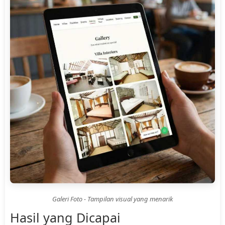
Galeri Foto - Tampilan visual yang menarik
Hasil yang Dicapai