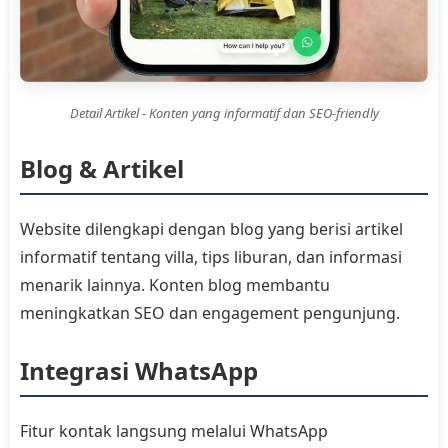
Detail Artikel - Konten yang informatif dan SEO-friendly
Blog & Artikel
Website dilengkapi dengan blog yang berisi artikel
informatif tentang villa, tips liburan, dan informasi
menarik lainnya. Konten blog membantu
meningkatkan SEO dan engagement pengunjung.
Integrasi WhatsApp
Fitur kontak langsung melalui WhatsApp