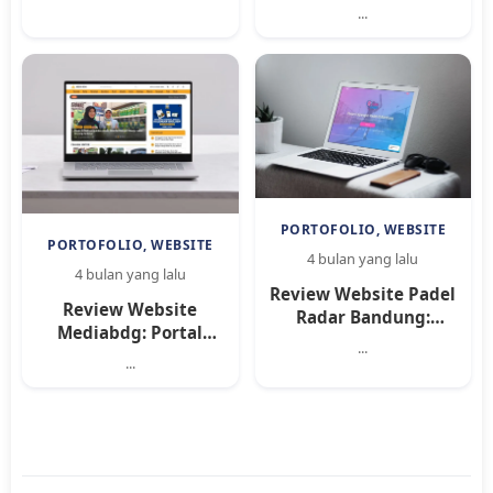
Manajemen Proyek
Aplikasi, dan Solusi
...
dan CRM untuk
Digital untuk Bisnis
Efisiensi Operasional
Modern
Bisnis
PORTOFOLIO, WEBSITE
PORTOFOLIO, WEBSITE
4 bulan yang lalu
4 bulan yang lalu
Review Website Padel
Review Website
Radar Bandung:
Mediabdg: Portal
Platform Venue
...
Berita Online dengan
Olahraga dengan
...
Sistem Admin
Fitur Booking dan
Lengkap dan Fitur
Toko Online
Monetisasi
Terintegrasi