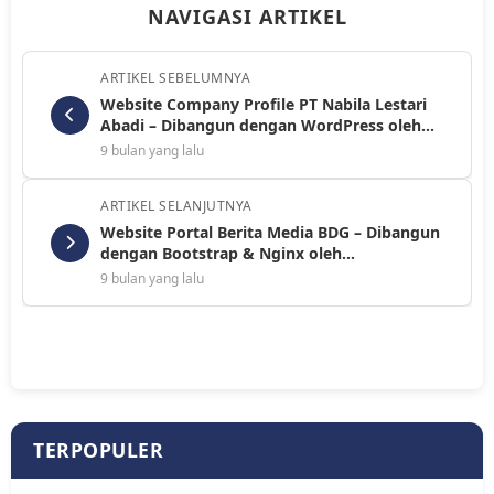
NAVIGASI ARTIKEL
ARTIKEL SEBELUMNYA
Website Company Profile PT Nabila Lestari
Abadi – Dibangun dengan WordPress oleh
RadarBandung.com
9 bulan yang lalu
ARTIKEL SELANJUTNYA
Website Portal Berita Media BDG – Dibangun
dengan Bootstrap & Nginx oleh
RadarBandung.com
9 bulan yang lalu
TERPOPULER