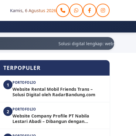
Kamis, 6 Agustus 2026
Solusi digital lengkap: website, aplikas
TERPOPULER
PORTOFOLIO
1
Website Rental Mobil Friends Trans –
Solusi Digital oleh RadarBandung.com
PORTOFOLIO
2
Website Company Profile PT Nabila
Lestari Abadi – Dibangun dengan
WordPress oleh RadarBandung.com
PORTOFOLIO