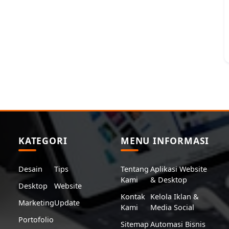
KATEGORI
MENU INFORMASI
Desain
Tips
Tentang
Aplikasi Website
Kami
& Desktop
Desktop
Website
Kontak
Kelola Iklan &
Marketing
Update
Kami
Media Social
Portofolio
Sitemap
Automasi Bisnis