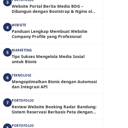
3
Website Portal Berita Media BDG –
Dibangun dengan Bootstrap & Nginx oleh
RadarBandung.com
WEBSITE
4
Panduan Lengkap Membuat Website
Company Profile yang Profesional
MARKETING
5
Tips Sukses Mengelola Media Sosial
untuk Bisnis
TEKNOLOGI
6
Mengoptimalkan Bisnis dengan Automasi
dan Integrasi API
PORTOFOLIO
7
Review Website Booking Radar Bandung:
Sistem Reservasi Berbasis Peta dengan
Fitur Admin yang Fleksibel
PORTOFOLIO
8