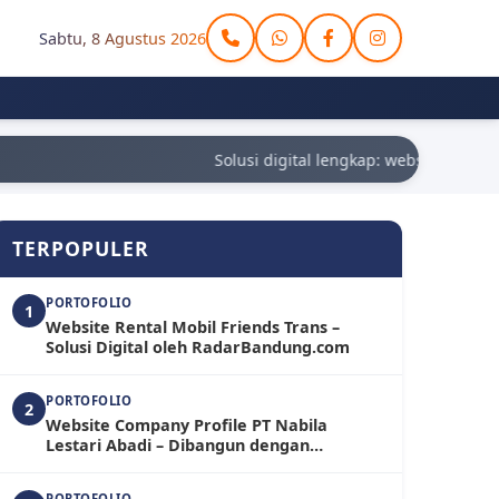
Sabtu, 8 Agustus 2026
Solusi digital lengkap: website, aplikas
TERPOPULER
PORTOFOLIO
1
Website Rental Mobil Friends Trans –
Solusi Digital oleh RadarBandung.com
PORTOFOLIO
2
Website Company Profile PT Nabila
Lestari Abadi – Dibangun dengan
WordPress oleh RadarBandung.com
PORTOFOLIO