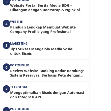
3
Website Portal Berita Media BDG –
Dibangun dengan Bootstrap & Nginx oleh
RadarBandung.com
WEBSITE
4
Panduan Lengkap Membuat Website
Company Profile yang Profesional
MARKETING
5
Tips Sukses Mengelola Media Sosial
untuk Bisnis
PORTOFOLIO
6
Review Website Booking Radar Bandung:
Sistem Reservasi Berbasis Peta dengan
Fitur Admin yang Fleksibel
TEKNOLOGI
7
Mengoptimalkan Bisnis dengan Automasi
dan Integrasi API
PORTOFOLIO
8