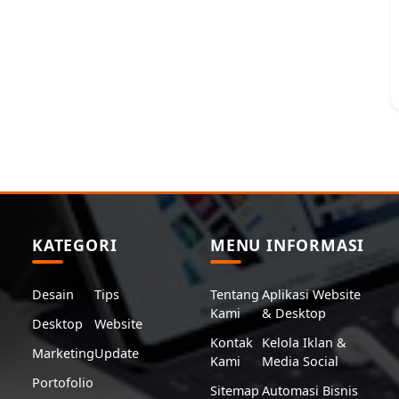
KATEGORI
MENU INFORMASI
Desain
Tips
Tentang
Aplikasi Website
Kami
& Desktop
Desktop
Website
Kontak
Kelola Iklan &
Marketing
Update
Kami
Media Social
Portofolio
Sitemap
Automasi Bisnis