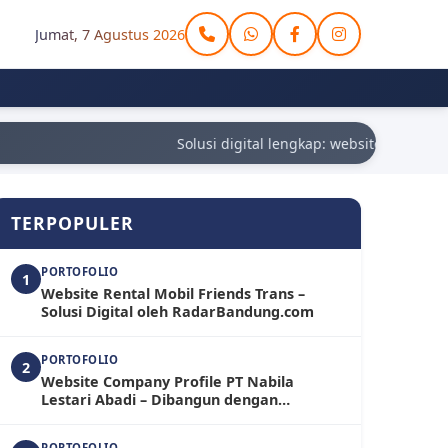
Jumat, 7 Agustus 2026
Solusi digital lengkap: website, aplikasi w
TERPOPULER
PORTOFOLIO
1
Website Rental Mobil Friends Trans –
Solusi Digital oleh RadarBandung.com
PORTOFOLIO
2
Website Company Profile PT Nabila
Lestari Abadi – Dibangun dengan
WordPress oleh RadarBandung.com
PORTOFOLIO