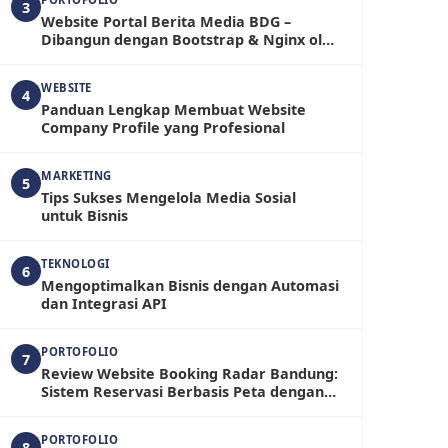
3
Website Portal Berita Media BDG –
Dibangun dengan Bootstrap & Nginx oleh
RadarBandung.com
WEBSITE
4
Panduan Lengkap Membuat Website
Company Profile yang Profesional
MARKETING
5
Tips Sukses Mengelola Media Sosial
untuk Bisnis
TEKNOLOGI
6
Mengoptimalkan Bisnis dengan Automasi
dan Integrasi API
PORTOFOLIO
7
Review Website Booking Radar Bandung:
Sistem Reservasi Berbasis Peta dengan
Fitur Admin yang Fleksibel
PORTOFOLIO
8