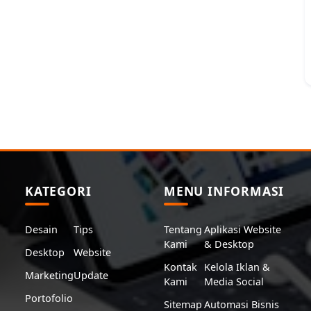
KATEGORI
MENU INFORMASI
Desain
Tips
Tentang
Aplikasi Website
Kami
& Desktop
Desktop
Website
Kontak
Kelola Iklan &
Marketing
Update
Kami
Media Social
Portofolio
Sitemap
Automasi Bisnis